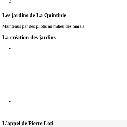
d'Ariane
Les jardins de La Quintinie
Maintenus par des pilotis au milieu des marais
La création des jardins
Au XVIIe siècle, Jean-Louis de Courbon est le seigneur des lieux
l'esplanade entre deux pavillons Louis XIII. Au XVIIIe siècle, l
L'appel de Pierre Loti