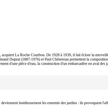
acquiert La Roche Courbon. De 1928 à 1939, il fait éclore la merveille
rdinand Duprat (1887-1976) et Paul Chénereau permettent la composition 
sement d'une pièce d'eau, la construction d'un embarcadère en aval des ja
 deviennent insidieusement les ennemis des jardins : ils provoquent l'aff