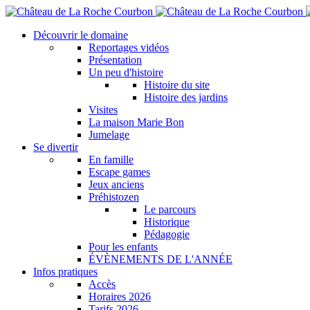
Aller
au
Découvrir le domaine
contenu
Reportages vidéos
principal
Présentation
Un peu d'histoire
Histoire du site
Histoire des jardins
Visites
La maison Marie Bon
Jumelage
Se divertir
En famille
Escape games
Jeux anciens
Préhistozen
Le parcours
Historique
Pédagogie
Pour les enfants
ÉVÈNEMENTS DE L'ANNÉE
Infos pratiques
Accès
Horaires 2026
Tarifs 2026