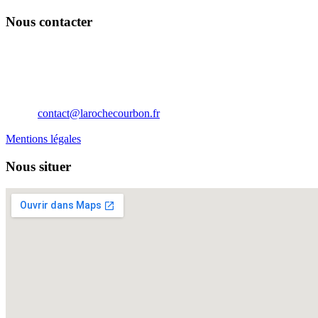
Nous contacter
Château de La Roche Courbon
17250 Saint-Porchaire
Nouvelle Aquitaine
France
Téléphone: 05 46 95 60 10
Email:
contact@larochecourbon.fr
Mentions légales
Nous situer