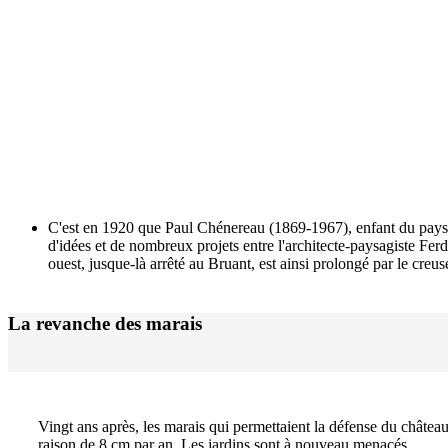
C'est en 1920 que Paul Chénereau (1869-1967), enfant du pays, 
d'idées et de nombreux projets entre l'architecte-paysagiste Fe
ouest, jusque-là arrêté au Bruant, est ainsi prolongé par le creu
La revanche des marais
Vingt ans après, les marais qui permettaient la défense du château
raison de 8 cm par an. Les jardins sont à nouveau menacés.