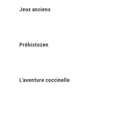
Jeux anciens
Préhistozen
L'aventure coccinelle
TOUS LES ÉVÈNEMENTS DE
L'ANNÉE :