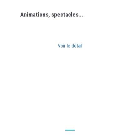
Animations, spectacles...
Voir le détail
QUE SE PASSE-T-IL À LA
ROCHE COURBON EN 2026 ?