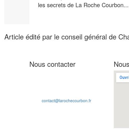
les secrets de La Roche Courbon...
Article édité par le conseil général de Ch
Nous contacter
Nous
Château de La Roche Courbon
17250 Saint-Porchaire
Nouvelle Aquitaine
France
Téléphone: 05 46 95 60 10
Email:
contact@larochecourbon.fr
Mentions légales