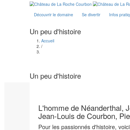
Aller
au
contenu
Découvrir le domaine
Se divertir
Infos prati
principal
Un peu d'histoire
Accueil
Fil
/
d'Ariane
Un peu d'histoire
L'homme de Néanderthal, Je
Jean-Louis de Courbon, Pierr
Pour les passionnés d'histoire, voi